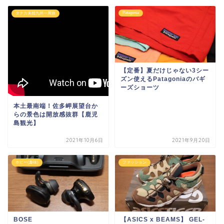
Patagonia
タナカ夫婦九州一周旅
【定番】夏だけじゃない3シー
ズン使えるPatagoniaのバギ
ーズショーツ
本土最南端！佐多岬展望台か
らの景色は開放感抜群【鹿児
島観光】
2021年10月6日
2021年9月20日
ホビー(趣味)
ファッション
BOSE
【ASICS x BEAMS】 GEL-