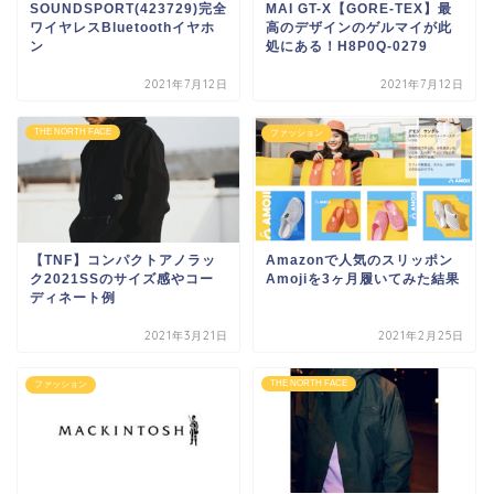
SOUNDSPORT(423729)完全
MAI GT-X【GORE-TEX】最
ワイヤレスBluetoothイヤホ
高のデザインのゲルマイが此
ン
処にある！H8P0Q-0279
2021年7月12日
2021年7月12日
THE NORTH FACE
ファッション
【TNF】コンパクトアノラッ
Amazonで人気のスリッポン
ク2021SSのサイズ感やコー
Amojiを3ヶ月履いてみた結果
ディネート例
2021年3月21日
2021年2月25日
THE NORTH FACE
ファッション