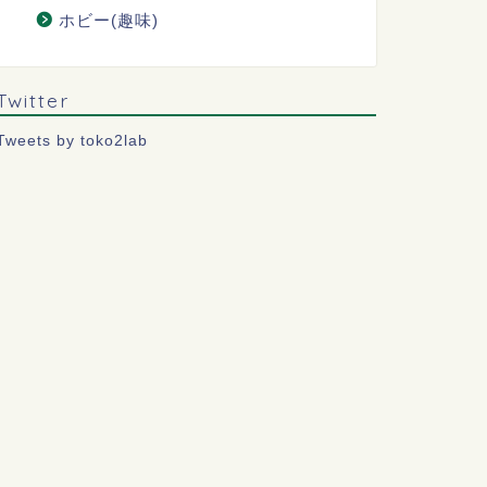
ホビー(趣味)
Twitter
Tweets by toko2lab