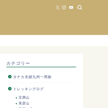
カテゴリー
タナカ夫婦九州一周旅
トレッキングログ
宝満山
英彦山